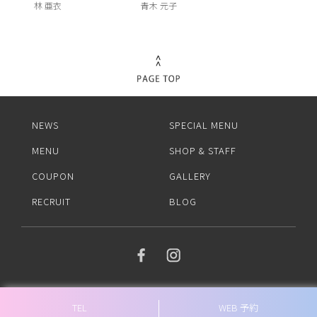
林 亜衣
青木 元子
NEWS
SPECIAL MENU
MENU
SHOP & STAFF
COUPON
GALLERY
RECRUIT
BLOG
TEL
WEB 予約