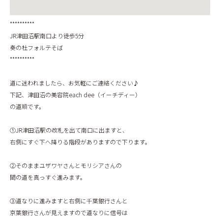
**********
JR津田沼駅南口より徒歩5分
奏の杜フォルテそば
**********
道に迷われましたら、お気軽にご連絡ください♪
下記、津田沼の美容院each dee（イーチディー）
の道順です。
①JR津田沼駅の改札を出て南口に出ますと、
右側にすぐ下へ降りる階段がありますので下ります。
②そのままユザワヤさんとモリシアさんの
間の道を真っすぐ進みます。
③道なりに進みますと右側に千葉銀行さんと
京葉銀行さんが見えますので道なりに信号は