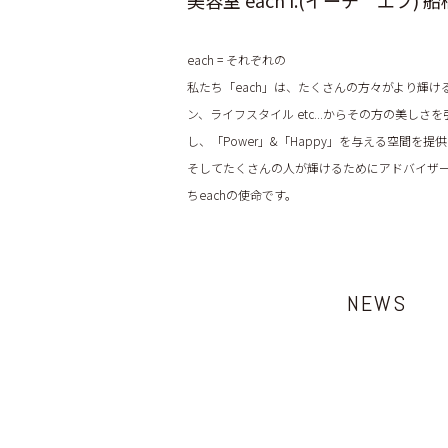
美容室 each f.(イーチ エフ) 船
each = それぞれの
私たち「each」は、たくさんの方々がより輝
ン、ライフスタイル etc...からその方の美し
し、「Power」&「Happy」を与える空間を提供し続
そしてたくさんの人が輝けるためにアドバイザ
ちeachの使命です。
NEWS