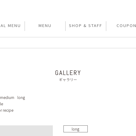
IAL MENU
MENU
SHOP & STAFF
COUPO
GALLERY
ギャラリー
medium
long
le
r recipe
long