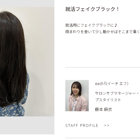
就活フェイクブラック！
就活用にフェイクブラックに♪
顔まわりを巻いて少し動かせばそこまで重
each f.(イーチ エフ）
サロンサブマネージャー・
プスタイリスト
藤本 麻衣
STAFF PROFILE