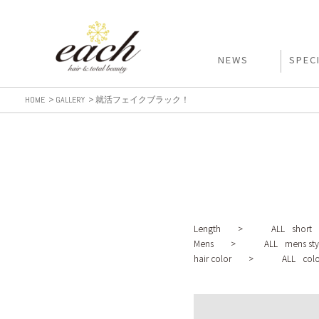
NEWS
SPEC
HOME
GALLERY
就活フェイクブラック！
Length >
ALL
short
Mens >
ALL
mens sty
hair color >
ALL
colo