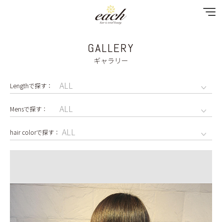
GALLERY
NEWS
ギャラリー
SPECIAL MENU
MENU
SHOP & STAFF
COUPON
GALLERY
RECRUIT