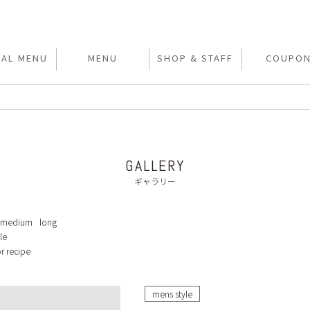
IAL MENU
MENU
SHOP & STAFF
COUPO
GALLERY
ギャラリー
medium
long
le
r recipe
mens style