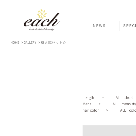
NEWS
SPEC
HOME
GALLERY
成人式セット☆
Length >
ALL
short
Mens >
ALL
mens sty
hair color >
ALL
colo