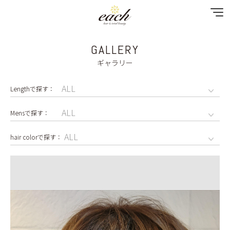
GALLERY
NEWS
ギャラリー
SPECIAL MENU
MENU
SHOP & STAFF
COUPON
GALLERY
RECRUIT